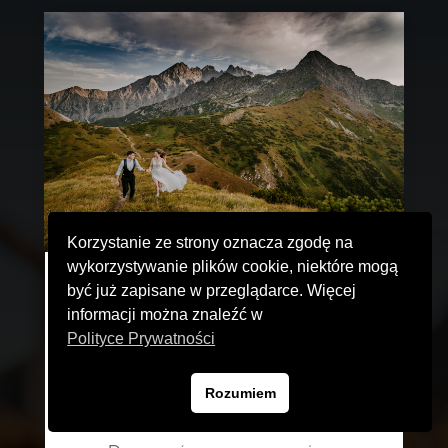
Korzystanie ze strony oznacza zgodę na
wykorzystywanie plików cookie, niektóre mogą
Podsumowanie Roku 2023
być już zapisane w przeglądarce. Więcej
Czas płynie nieubłaganie, 24 godziny to
informacji można znaleźć w
Polityce Prywatności
jednak tak niewiele patrząc na to, jak
szybko zmieniają się dni w kalendarzu ...
Rozumiem
ale i dla mnie w końcu nadszedł czas
fotograficznego podsumowania minionego