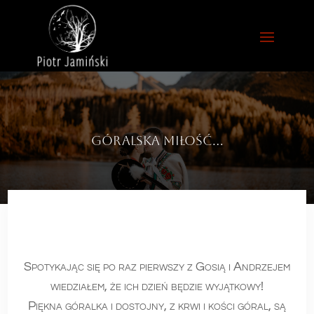
Góralska miłość…
Spotykając się po raz pierwszy z Gosią i Andrzejem
wiedziałem, że ich dzień będzie wyjątkowy!
Piękna góralka i dostojny, z krwi i kości góral, są